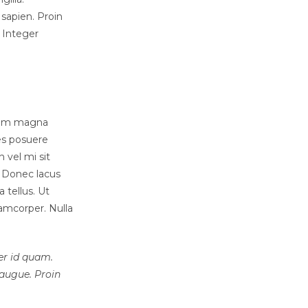
sapien. Proin
. Integer
rdum magna
es posuere
 vel mi sit
. Donec lacus
 tellus. Ut
llamcorper. Nulla
ger id quam.
, augue. Proin