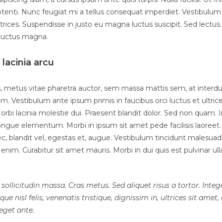
tenti. Nunc feugiat mi a tellus consequat imperdiet. Vestibulum 
rices. Suspendisse in justo eu magna luctus suscipit. Sed lectus
luctus magna.
lacinia arcu
, metus vitae pharetra auctor, sem massa mattis sem, at inte
. Vestibulum ante ipsum primis in faucibus orci luctus et ultric
Morbi lacinia molestie dui. Praesent blandit dolor. Sed non quam. In
gue elementum. Morbi in ipsum sit amet pede facilisis laoreet
ec, blandit vel, egestas et, augue. Vestibulum tincidunt malesuada
s enim. Curabitur sit amet mauris. Morbi in dui quis est pulvinar u
 sollicitudin massa. Cras metus. Sed aliquet risus a tortor. Inte
ue nisl felis, venenatis tristique, dignissim in, ultrices sit amet
 eget ante.