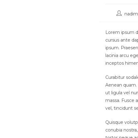
nadim
Lorem ipsum dol
cursus ante dap
ipsum. Praesen
lacinia arcu ege
inceptos hime
Curabitur sodale
Aenean quam. I
ut ligula vel nu
massa. Fusce ac
vel, tincidunt s
Quisque volutpa
conubia nostra,
tortor neque adi