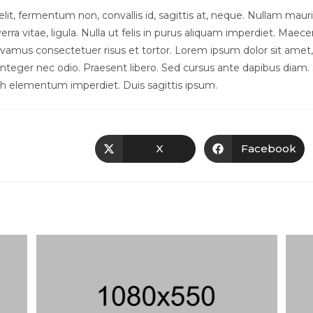
lit, fermentum non, convallis id, sagittis at, neque. Nullam mauris
viverra vitae, ligula. Nulla ut felis in purus aliquam imperdiet. Maec
Vivamus consectetuer risus et tortor. Lorem ipsum dolor sit amet
. Integer nec odio. Praesent libero. Sed cursus ante dapibus diam. 
bh elementum imperdiet. Duis sagittis ipsum.
X
Facebook
R