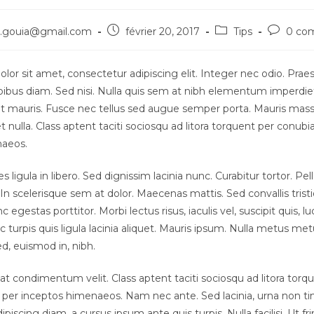
.gouia@gmail.com
février 20, 2017
Tips
0 co
or sit amet, consectetur adipiscing elit. Integer nec odio. Praes
ibus diam. Sed nisi. Nulla quis sem at nibh elementum imperdiet.
t mauris. Fusce nec tellus sed augue semper porta. Mauris mas
t nulla. Class aptent taciti sociosqu ad litora torquent per conubia
naeos.
s ligula in libero. Sed dignissim lacinia nunc. Curabitur tortor. Pe
n scelerisque sem at dolor. Maecenas mattis. Sed convallis trist
nc egestas porttitor. Morbi lectus risus, iaculis vel, suscipit quis, l
 turpis quis ligula lacinia aliquet. Mauris ipsum. Nulla metus me
ed, euismod in, nibh.
t condimentum velit. Class aptent taciti sociosqu ad litora torq
 per inceptos himenaeos. Nam nec ante. Sed lacinia, urna non ti
piscing diam, a cursus ipsum ante quis turpis. Nulla facilisi. Ut frin