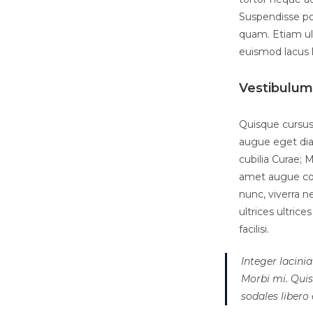
Suspendisse po
quam. Etiam ult
euismod lacus 
Vestibulum 
Quisque cursus
augue eget diam
cubilia Curae; 
amet augue con
nunc, viverra n
ultrices ultrice
facilisi.
Integer lacinia
Morbi mi. Quisq
sodales libero