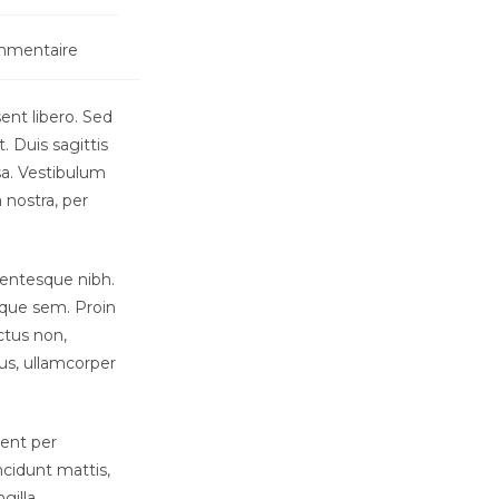
mmentaire
ent libero. Sed
 Duis sagittis
sa. Vestibulum
 nostra, per
llentesque nibh.
ique sem. Proin
uctus non,
tus, ullamcorper
uent per
ncidunt mattis,
gilla.