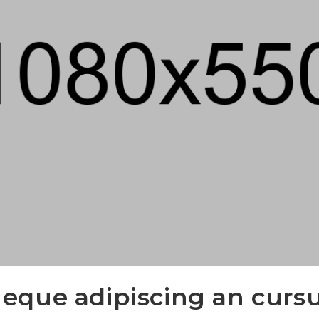
eque adipiscing an curs